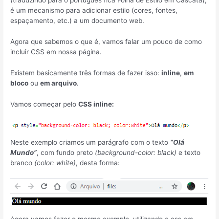
(traduzindo para o português fica Folha de Estilo em Cascata),
é um mecanismo para adicionar estilo (cores, fontes,
espaçamento, etc.) a um documento web.
Agora que sabemos o que é, vamos falar um pouco de como
incluir CSS em nossa página.
Existem basicamente três formas de fazer isso:
inline
,
em
bloco
ou
em arquivo
.
Vamos começar pelo
CSS inline:
Neste exemplo criamos um parágrafo com o texto
“Olá
Mundo”
, com fundo preto
(background-color: black)
e texto
branco
(color: white)
, desta forma:
Agora vamos fazer o mesmo exemplo, utilizando o css em