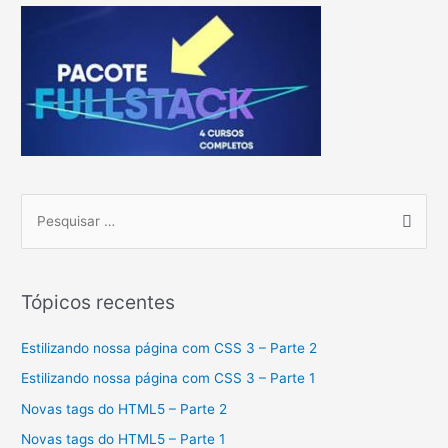
P
e
s
q
Tópicos recentes
u
i
Estilizando nossa página com CSS 3 – Parte 2
s
Estilizando nossa página com CSS 3 – Parte 1
a
Novas tags do HTML5 – Parte 2
r
Novas tags do HTML5 – Parte 1