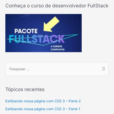
marcação
Conheça o curso de desenvolvedor FullStack
HTML
P
e
s
q
Tópicos recentes
u
i
Estilizando nossa página com CSS 3 – Parte 2
s
Estilizando nossa página com CSS 3 – Parte 1
a