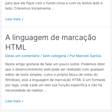
para que ele fique com o fundo cinza e com os textos lado a
lado: Criaremos inicialmente …
Estilizando
Leia mais »
nossa
página
com
A linguagem de marcação
CSS
HTML
3
–
Parte
Deixe um comentário
/
Sem categoria
/ Por
Marcelo Santos
2
Neste artigo gostaria de falar um pouco sobre Podemos dizer
que o desenvolvimento web pode ser realizado com qualquer
editor de texto simples, como o próprio bloco de notas do
Windows, pois a linguagem de marcação HTML é um formada
por tags, onde cada um tem sua função específica e não há
necessidade de realizar …
A
Leia mais »
linguagem
de